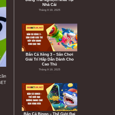
Bắn Cá Xèng 3 – Sân Chơi
Giải Trí Hấp Dẫn Dành Cho
Cao Thủ
Tháng 9 19, 2025
 cần
8BET
Bắn Cá Bingo – Thế Giới Đại
Dương Đang Chờ Bạn Khai
Hỏa
Tháng 9 19, 2025