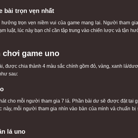
 bài trọn vẹn nhất
 hưởng trọn vẹn niềm vui của game mang lại. Người tham gi
hạm luật, lúc này bạn chỉ cần tập trung vào chiến lược và tận h
h chơi game uno
ài, được chia thành 4 màu sắc chính gồm đỏ, vàng, xanh lá/dư
như sau:
no
phát cho mỗi người tham gia 7 lá. Phần bài dư sẽ được đặt tại 
Lúc này, mỗi người tham gia nhìn vào bàn của mình và chuẩn bị
ân lá uno