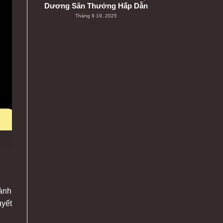
Tứ Quý Chặt Được Gì? – Giải
Thích Về Vấn Đề Thưởng Phạt
Tháng 9 19, 2025
Mậu Binh Online Đổi Thưởng
– Trò Chơi Nổi Đình Đám Hiện
Nay
Tháng 9 19, 2025
ành
uyết