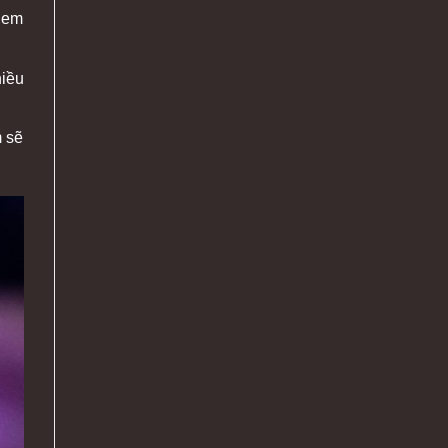
h em
Live Casino 388BET – Sảnh
Game Đánh Bài Đổi Thưởng
hiều
Tháng 9 19, 2025
m sẽ
Thể Thao 388BET – Sân Chơi
Đẳng Cấp Bậc Nhất Mọi Thời
Đại
Tháng 9 19, 2025