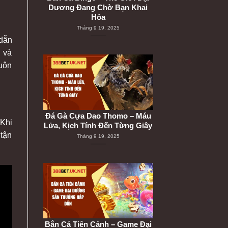
 dẫn
n và
Đá Gà Cựa Dao Thomo – Máu
suôn
Lửa, Kịch Tính Đến Từng Giây
Tháng 9 19, 2025
 Khi
 tận
Bắn Cá Tiên Cảnh – Game Đại
Dương Săn Thưởng Hấp Dẫn
Tháng 9 19, 2025