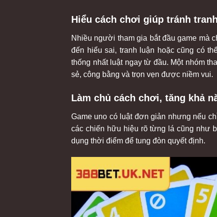
Hiểu cách chơi giúp tránh tran
Nhiều người tham gia bắt đầu game mà ch
đến hiểu sai, tranh luận hoặc cũng có 
thống nhất luật ngay từ đầu. Một nhóm th
sẻ, công bằng và trọn vẹn được niềm vui.
Làm chủ cách chơi, tăng khả n
Game uno có luật đơn giản nhưng nếu chỉ 
các chiến hữu hiệu rõ từng lá cũng như b
dụng thời điểm để tung đòn quyết định.