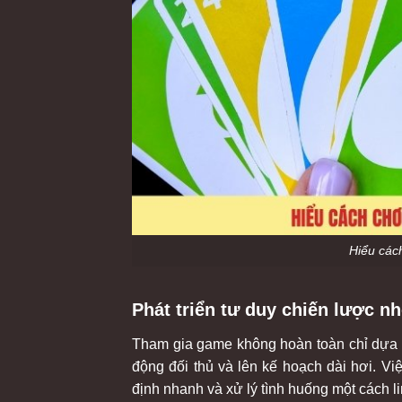
Hiểu cách
Phát triển tư duy chiến lược n
Tham gia game không hoàn toàn chỉ dựa 
động đối thủ và lên kế hoạch dài hơi. Việ
định nhanh và xử lý tình huống một cách li