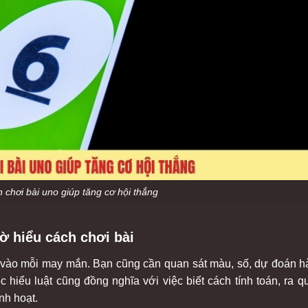
 chơi bài uno giúp tăng cơ hội thắng
hờ hiểu cách chơi bài
vào mỗi may mắn. Bạn cũng cần quan sát màu, số, dự đoán h
c hiểu luật cũng đồng nghĩa với việc biết cách tính toán, ra q
nh hoạt.