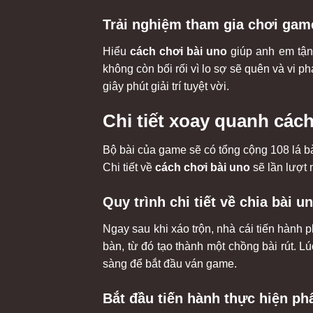
Trải nghiệm tham gia chơi game
Hiểu
cách chơi bài uno
giúp anh em tận
không còn bối rối vì lo sợ sẽ quên và vi p
giây phút giải trí tuyệt vời.
Chi tiết xoay quanh các
Bộ bài của game sẽ có tổng cộng 108 lá b
Chi tiết về
cách chơi bài uno
sẽ lần lượt 
Quy trình chi tiết về chia bài u
Ngay sau khi xáo trộn, nhà cái tiến hành 
bàn, từ đó tạo thành một chồng bài rút. 
sàng để bắt đầu ván game.
Bắt đầu tiến hành thực hiện ph