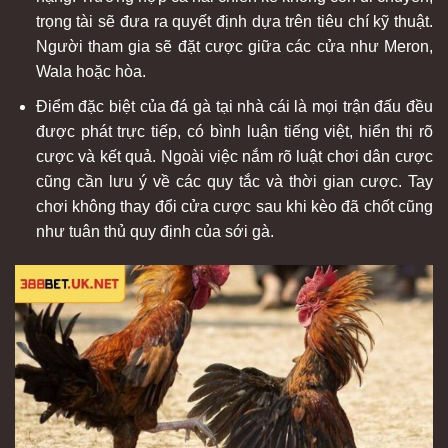
trọng tài sẽ đưa ra quyết định dựa trên tiêu chí kỹ thuật.
Người tham gia sẽ đặt cược giữa các cửa như Meron,
Wala hoặc hòa.
Điểm đặc biệt của đá gà tại nhà cái là mọi trận đấu đều
được phát trực tiếp, có bình luận tiếng việt, hiển thị rõ
cược và kết quả. Ngoài việc nắm rõ luật chơi dân cược
cũng cần lưu ý về các quy tắc và thời gian cược. Tay
chơi không thay đổi cửa cược sau khi kèo đã chốt cũng
như tuân thủ quy định của sới gà.