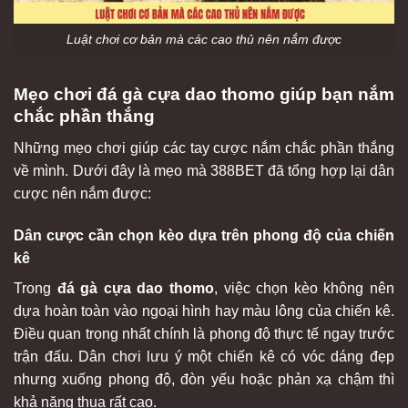
Luật chơi cơ bản mà các cao thủ nên nắm được
Mẹo chơi đá gà cựa dao thomo giúp bạn nắm
chắc phần thắng
Những mẹo chơi giúp các tay cược nắm chắc phần thắng
về mình. Dưới đây là mẹo mà 388BET đã tổng hợp lại dân
cược nên nắm được:
Dân cược cần chọn kèo dựa trên phong độ của chiến
kê
Trong
đá gà cựa dao thomo
, việc chọn kèo không nên
dựa hoàn toàn vào ngoại hình hay màu lông của chiến kê.
Điều quan trọng nhất chính là phong độ thực tế ngay trước
trận đấu. Dân chơi lưu ý một chiến kê có vóc dáng đẹp
nhưng xuống phong độ, đòn yếu hoặc phản xạ chậm thì
khả năng thua rất cao.