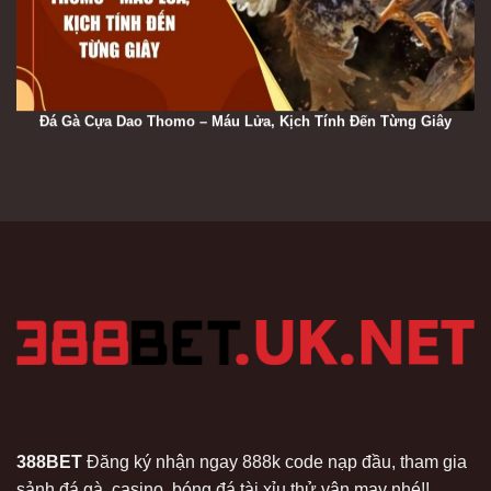
Đá Gà Cựa Dao Thomo – Máu Lửa, Kịch Tính Đến Từng Giây
Tháng 9 19, 2025
Bắn Cá Tiên Cảnh – Game Đại Dương Săn Thưởng Hấp Dẫn
Tháng 9 19, 2025
388BET
Đăng ký nhận ngay 888k code nạp đầu, tham gia
sảnh đá gà, casino, bóng đá tài xỉu thử vận may nhé!!.