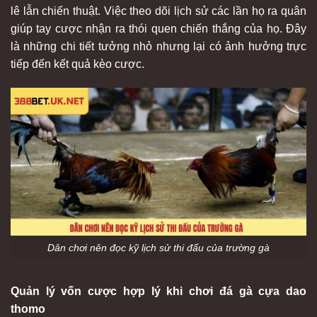
lê lẫn chiến thuật. Việc theo dõi lịch sử các lần họ ra quân
giúp tay cược nhận ra thói quen chiến thắng của họ. Đây
là những chi tiết tưởng nhỏ nhưng lại có ảnh hưởng trực
tiếp đến kết quả kèo cược.
Dân chơi nên đọc kỹ lịch sử thi đấu của trường gà
Quản lý vốn cược hợp lý khi chơi đá gà cựa dao
thomo