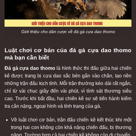
Giới thiệu cho dân cược về đá gà cựa dao thomo
Luật chơi cơ bản của đá gà cựa dao thomo
mà bạn cần biết
Đá gà cựa dao thomo
là hình thức thi đấu giữa hai chiến
kê được trang bị cựa dao sắc bén gắn vào chân, tạo nền
những trận đấu kịch tính. Mỗi trận thường kéo dài rất ngắn,
chỉ từ vài chục giây đến vài phút, vì tính sát thương siêu
cao. Trước khi bắt đầu, hai chiến kê sư sẽ tiến hành kiểm
tra cân nặng, ngoại hình và tính trạng của gà.
Về luật chơi cơ bản, trận đấu chiến kê kết thúc khi một
trong hai con không còn khả năng chiến đấu, bị thương
nặng. Trường hợp cả hai chiến kê không còn di chuyển,