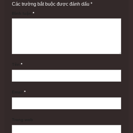
Các trường bắt buộc được đánh dấu
*
Bình luận
*
Xổ Số 388bet – Điểm Đến Lý Tưởng Dành Cho Các Lô Thủ
Tháng 9 19, 2025
Tên
*
Email
*
Mẹo Soi Cầu Lô Xiên Dễ Ăn Tiền Nhất Dành Cho Lô Thủ
Tháng 9 19, 2025
Trang web