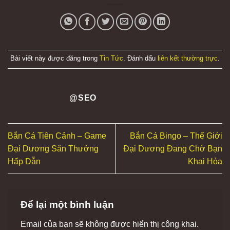
Bài viết này được đăng trong
Tin Tức
. Đánh dấu
liên kết thường trực
.
@SEO
Bắn Cá Tiên Cảnh – Game
Bắn Cá Bingo – Thế Giới
Đại Dương Săn Thưởng
Đại Dương Đang Chờ Bạn
Hấp Dẫn
Khai Hỏa
Để lại một bình luận
Email của bạn sẽ không được hiển thị công khai.